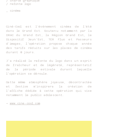
/ charte graphique
/ refonte logo
_ ​cinéma
Ciné-Cool est l’événement cinéma de l’été
dans le Grand Est. Soutenu notamment par la
DRAC du Grand Est, la Région Grand Est, le
Dispositif Jeun’Est, TER Fluo et Passeurs
d’images, l'opération propose chaque année
des tarifs réduits sur les places de cinéma
durant 8 jours.
J'a réalisé la refonte du logo dans un esprit
de fraîcheur et de légèreté, représentatif
de la période estivale durant laquelle
l'opération se déroule.
Cette même atmosphère joyeuse, décontractée
et festive m'inspirera la création de
l'affiche dédiée à cette opération qui vise
notamment le public adolescent.
​→
www.cine-cool.com