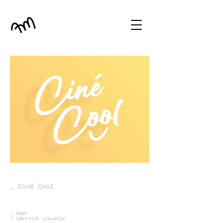
_ Ciné Cool
/ logo
/ identité visuelle